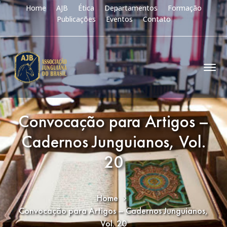
Home
AJB
Ética
Departamentos
Formação
Publicações
Eventos
Contato
Convocação para Artigos –
Cadernos Junguianos, Vol.
20
Home
Convocação para Artigos – Cadernos Junguianos,
Vol. 20