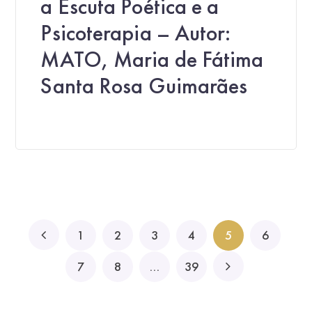
a Escuta Poética e a
Psicoterapia – Autor:
MATO, Maria de Fátima
Santa Rosa Guimarães
1
2
3
4
5
6
7
8
…
39