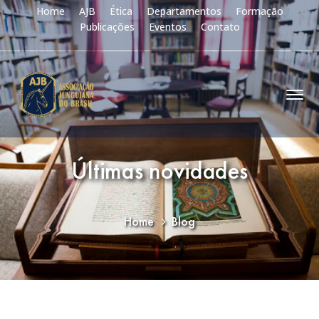
Home
AJB
Ética
Departamentos
Formação
Publicações
Eventos
Contato
Últimas novidades
Home
Blog