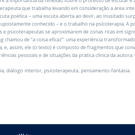
re a importância da reflexão sobre o processo de escutar e 
oterapeuta que trabalha levando em consideração a área int
cuta poética – uma escuta aberta ao devir, ao inusitado su
supostamente conhecido – e o trabalho na psicoterapia. A 
s e psicoterapeutas se aproximarem de zonas ricas em signif
ng chamou de “a coisa eficaz”: uma experiência transformado
, e, assim, ele (o texto) é composto de fragmentos que conv
ncias pessoais e de situações da prática clínica da autora. O
ia, diálogo interior, psicoterapeuta, pensamento-fantasia.