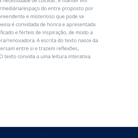
a necessidade de cultivar, e manter em
ermediária/espaço do entre proposto por
rpreendente e misterioso que pode se
poesia é convidada de honra e apresentada
icado e férteis de inspiração, de modo a
ra/renovadora. A escrita do texto nasce da
ersam entre si e trazem reflexões,
 texto convida a uma leitura interativa.