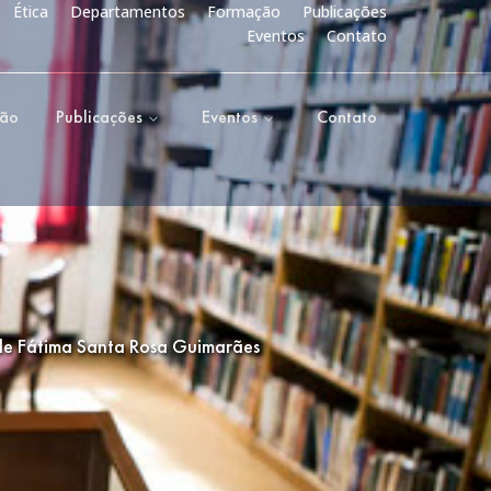
Ética
Departamentos
Formação
Publicações
Eventos
Contato
ção
Publicações
Eventos
Contato
 de Fátima Santa Rosa Guimarães