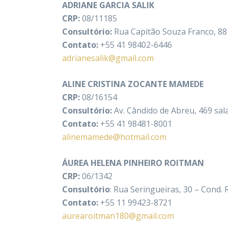
ADRIANE GARCIA SALIK
CRP:
08/11185
Consultório:
Rua Capitão Souza Franco, 881
Contato:
+55 41 98402-6446
adrianesalik@gmail.com
ALINE CRISTINA ZOCANTE MAMEDE
CRP:
08/16154
Consultório:
Av. Cândido de Abreu, 469 sala
Contato:
+55 41 98481-8001
alinemamede@hotmail.com
ÁUREA HELENA PINHEIRO ROITMAN
CRP:
06/1342
Consultório
: Rua Seringueiras, 30 – Cond. 
Contato:
+55 11 99423-8721
aurearoitman180@gmail.com