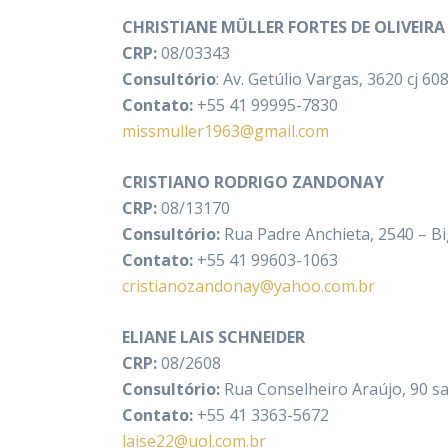
CHRISTIANE MÜLLER FORTES DE OLIVEIRA
CRP:
08/03343
Consultório
: Av. Getúlio Vargas, 3620 cj 60
Contato:
+55 41 99995-7830
missmuller1963@gmail.com
CRISTIANO RODRIGO ZANDONAY
CRP:
08/13170
Consultório:
Rua Padre Anchieta, 2540 – Bi
Contato:
+55 41 99603-1063
cristianozandonay@yahoo.com.br
ELIANE LAIS SCHNEIDER
CRP:
08/2608
Consultório:
Rua Conselheiro Araújo, 90 sa
Contato:
+55 41 3363-5672
laise22@uol.com.br