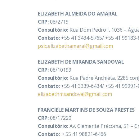
ELIZABETH ALMEIDA DO AMARAL
CRP:
08/2719
Consultório:
Rua Dom Pedro I, 1036 – Água
Contato:
+55 41 3434-5765/ +55 41 99183-
psic.elizabethamaral@gmail.com
ELIZABETH DE MIRANDA SANDOVAL
CRP:
08/10199
Consultório:
Rua Padre Anchieta, 2285 conj 
Contato:
+55 41 3339-6434/ +55 41 99991-
elizabethmsandoval@gmail.com
FRANCIELE MARTINS DE SOUZA PRESTES
CRP:
08/17220
Consultório
:
Av. Clemente Précoma, 51 – Cr
Contato:
+55 41 98821-6466