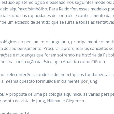
estudo epistemológico é baseado nos seguintes modelos: o m
o modelo alquímico/simbólico. Para Reidorfer, esses modelo
cialização das capacidades de controle e conhecimento da c
de um excesso de sentido que se furta a todas as tentativa
ológicos do pensamento junguiano, principalmente o model
rica de seu pensamento. Procurar aprofundar os conceitos se
ções e mudanças que foram sofrendo na história da Psicolog
os na construção da Psicologia Analítica como Ciência.
or teleconferência onde se definem tópicos fundamentais 
 a mesma questão formulada inicialmente por Jung.
te:
A proposta de uma psicologia alquímica, as várias persp
 ponto de vista de Jung, Hillman e Giegerich.
nguianos nº 14