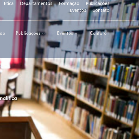
Ética
Departamentos
Formação
Publicações
Eventos
Contato
ção
Publicações
Eventos
Contato
nalítica