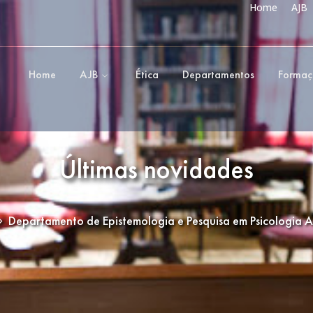
Home
AJB
Home
AJB
Ética
Departamentos
Forma
Últimas novidades
Departamento de Epistemologia e Pesquisa em Psicologia A