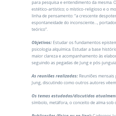
para pesquisa e entendimento da mesma. O 
estético-artístico; o místico-religioso e 
linha de pensamento: “a crescente despoten
espontaneidade do inconsciente…, portador 
teórico”.
Objetivos:
Estudar os fundamentos epistem
psicologia alquímica. Estudar a base histó
maior clareza e acompanhamento às elabora
seguindo as pegadas de Jung e pós-junguian
As reuniões realizadas:
Reuniões mensais p
Jung, discutindo como outros autores vêem
Os temas estudados/discutidos atualmen
símbolo, metáfora, o conceito de alma sob o
Publicações (física ou on line):
Cadernos Ju