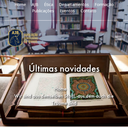
Home
AJB
Ética
Departamentos
Formação
Publicações
Eventos
Contato
Últimas novidades
Home
Wir sind aus demselben Stoff, aus dem auch die
Träume sind