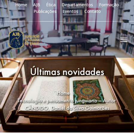
Home
AJB
Ética
Departamentos
Formação
Publicações
Eventos
Contato
Últimas novidades
Home
Tecnologia e pensamento junguiano – Autor:
CÂNDIDO, Daniel da Silva Guimarães