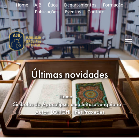
Home
AJB
Ética
Departamentos
Formação
Publicações
Eventos
Contato
Últimas novidades
Home
Símbolos do Apocalipse, uma leitura Junguiana –
Autor: LONGHI, Inês Praxedes