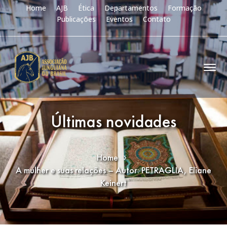
Home
AJB
Ética
Departamentos
Formação
Publicações
Eventos
Contato
Últimas novidades
Home
A mulher e suas relações – Autor: PETRAGLIA, Eliane
Keinert