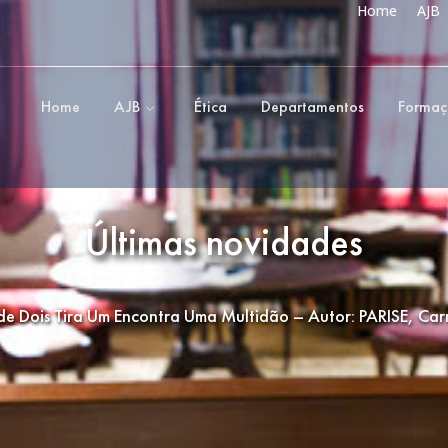
Home
AJB
Home
AJB
Ética
Departamentos
Forma
Últimas novidades
e Dois Tira Um Encontra Uma Multidão – Autor: PARISE, Car