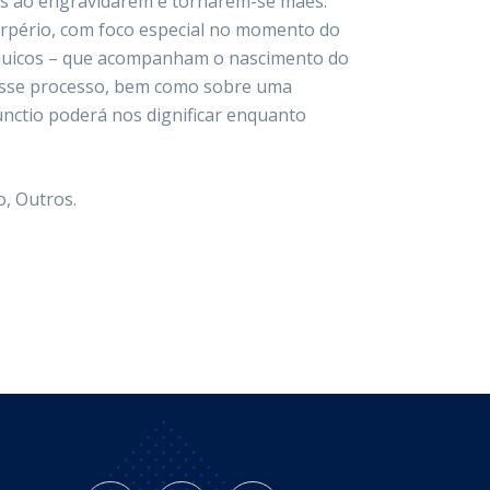
es ao engravidarem e tornarem-se mães.
erpério, com foco especial no momento do
psíquicos – que acompanham o nascimento do
o esse processo, bem como sobre uma
unctio poderá nos dignificar enquanto
o, Outros.