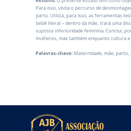
Resumo:
O presente estudo tem como objet
Para isso, visita o percurso de desmontag
parto. Utiliza, para isso, as ferramentas 
bebê literal – dentro da mãe, trará uma d
suposta inferioridade feminina. Conclui, p
mulheres, mas também enquanto cultura e
Palavras-chave:
Maternidade, mãe, parto, 