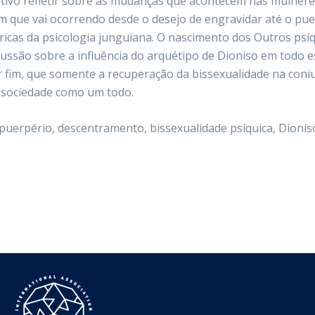
ivo refletir sobre as mudanças que acontecem nas mulher
em que vai ocorrendo desde o desejo de engravidar até o pu
teóricas da psicologia junguiana. O nascimento dos Outros 
iscussão sobre a influência do arquétipo de Dioniso em tod
or fim, que somente a recuperação da bissexualidade na coni
 sociedade como um todo.
puerpério, descentramento, bissexualidade psíquica, Dionis