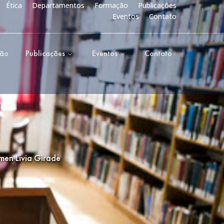
Ética
Departamentos
Formação
Publicações
Eventos
Contato
ção
Publicações
Eventos
Contato
men Livia Girade