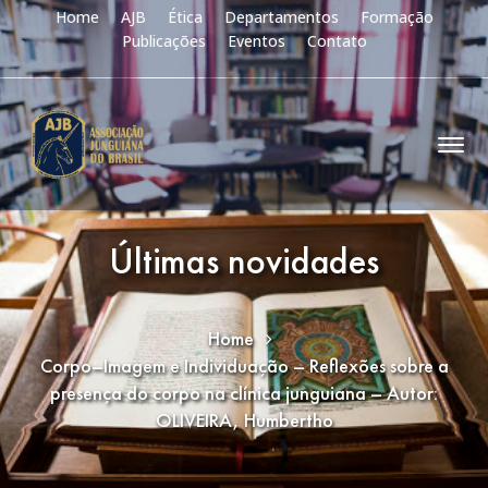
Home
AJB
Ética
Departamentos
Formação
Publicações
Eventos
Contato
Últimas novidades
Home
Corpo–Imagem e Individuação – Reflexões sobre a
presença do corpo na clínica junguiana – Autor:
OLIVEIRA, Humbertho