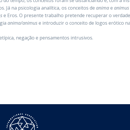
 do tempo, os conceitos foram se distanciando e, com a inst
s. Já na psicologia analítica, os conceitos de
anima
e
animu
os
e Eros. O presente trabalho pretende recuperar o verdade
ígia
anima/animus
e introduzir o conceito de logos erótico na 
etípica, negação e pensamentos intrusivos.