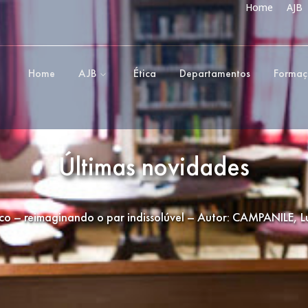
Home
AJB
Home
AJB
Ética
Departamentos
Forma
Últimas novidades
ico – reimaginando o par indissolúvel – Autor: CAMPANILE, L