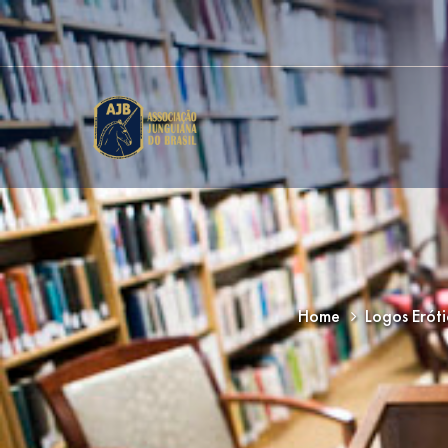
Home
Logos Erót