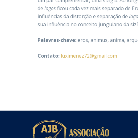
um par complementar, uma sizígia. Ao longo
de
logos
ficou cada vez mais separado de Ero
influências da distorção e separação de
log
sua influência no conceito junguiano da siz
Palavras-chave:
eros, animus, anima, arqu
Contato:
luximenez72@gmail.com