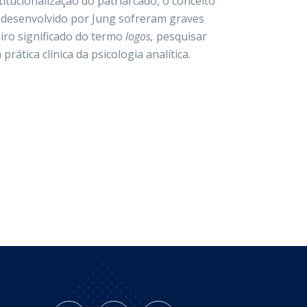
itucionalização do patriarcado, o conceito
s
desenvolvido por Jung sofreram graves
iro significado do termo
logos,
pesquisar
prática clínica da psicologia analítica.