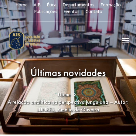
Home
AJB
Ética
Departamentos
Formação
Publicações
Eventos
Contato
Últimas novidades
Home
A relação analítica na perspectiva junguiana – Autor:
JUNKES, Amélia de Oliveira