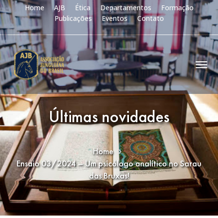
Home
AJB
Ética
Departamentos
Formação
Publicações
Eventos
Contato
Últimas novidades
Home
Ensaio 03/2024 – Um psicólogo analítico no Sarau
das Bruxas!