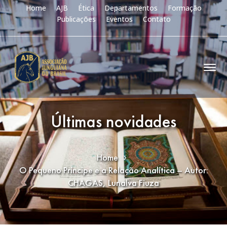
Home
AJB
Ética
Departamentos
Formação
Publicações
Eventos
Contato
Últimas novidades
Home
O Pequeno Príncipe e a Relação Analítica – Autor:
CHAGAS, Lunalva Fiuza