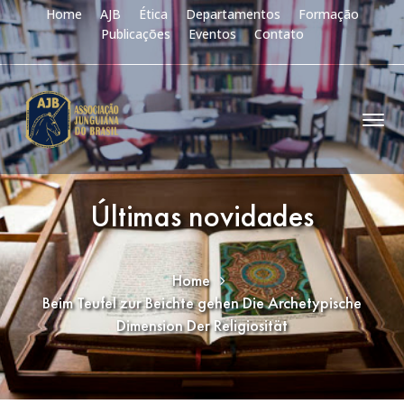
Home
AJB
Ética
Departamentos
Formação
Publicações
Eventos
Contato
Últimas novidades
Home
Beim Teufel zur Beichte gehen Die Archetypische
Dimension Der Religiosität