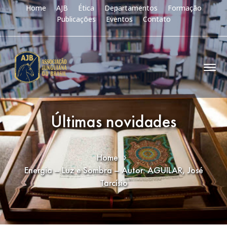
Home
AJB
Ética
Departamentos
Formação
Publicações
Eventos
Contato
Últimas novidades
Home
Energia – Luz e Sombra – Autor: AGUILAR, José
Tarcísio