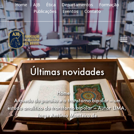
Home
AJB
Ética
Departamentos
Formação
Publicações
Eventos
Contato
Últimas novidades
Home
A queda do paraíso e o transtorno bipolar – um
estudo analítico do transtorno bipolar – Autor: LIMA,
Jorge Antônio Monteiro de