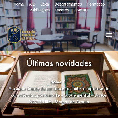
Home
AJB
Ética
Departamentos
Formação
Publicações
Eventos
Contato
Últimas novidades
Home
A psique diante de um conceito limite: a hipótese da
consciência após a morte e saúde mental – Autor:
NOGUEIRA, Marcos de Araujo