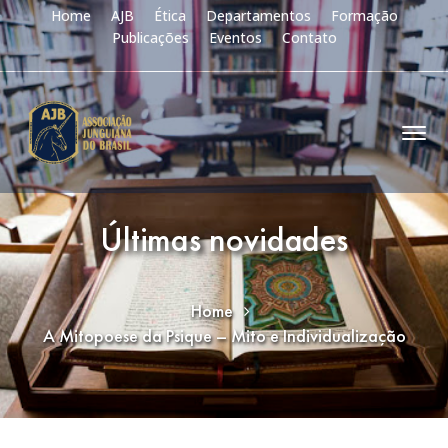
Home
AJB
Ética
Departamentos
Formação
Publicações
Eventos
Contato
Últimas novidades
Home
A Mitopoese da Psique – Mito e Individualização