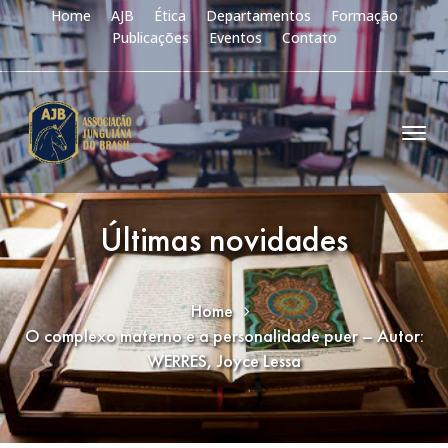
Home
AJB
Ética
Departamentos
Formação
Publicações
Eventos
Contato
Últimas novidades
Home
O complexo materno e a personalidade puer – Autor:
WERRES, Joyce Lessa