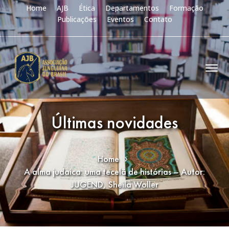
Home
AJB
Ética
Departamentos
Formação
Publicações
Eventos
Contato
Últimas novidades
Home
A alma judaica: uma tecelã de histórias – Autor:
JUGEND, Sheila Woller