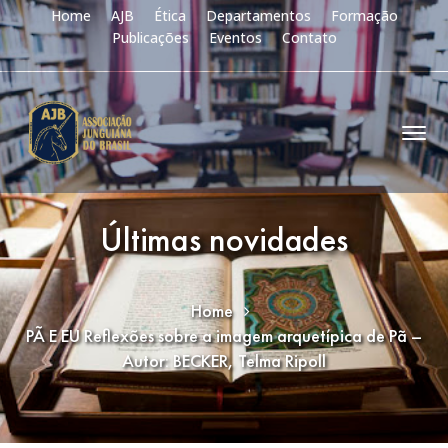
Home
AJB
Ética
Departamentos
Formação
Publicações
Eventos
Contato
Últimas novidades
Home
PÃ E EU Reflexões sobre a imagem arquetípica de Pã –
Autor: BECKER, Telma Ripoll