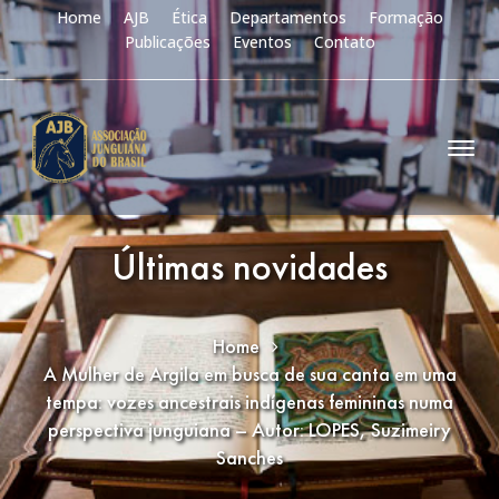
Home
AJB
Ética
Departamentos
Formação
Publicações
Eventos
Contato
Últimas novidades
Home
A Mulher de Argila em busca de sua canta em uma
tempa: vozes ancestrais indígenas femininas numa
perspectiva junguiana – Autor: LOPES, Suzimeiry
Sanches